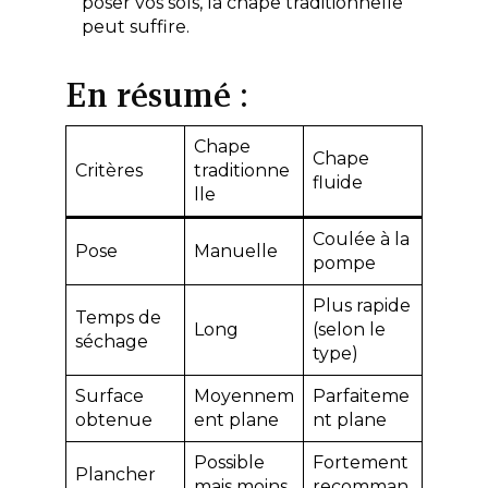
poser vos sols, la chape traditionnelle
peut suffire.
En résumé :
Chape
Chape
Critères
traditionne
fluide
lle
Coulée à la
Pose
Manuelle
pompe
Plus rapide
Temps de
Long
(selon le
séchage
type)
Surface
Moyennem
Parfaiteme
obtenue
ent plane
nt plane
Possible
Fortement
Plancher
mais moins
recomman